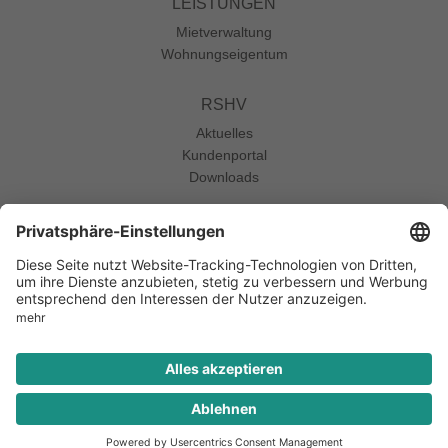
LEISTUNGEN
Mietverwaltung
Wohnungs­eigentum
RSHV
Aktuelles
Kundenportal
Downloads
zur Webseite
Impressum
Datenschutz
© 2026 RS Hausverwaltung GmbH
Designed by
x-mediapoint