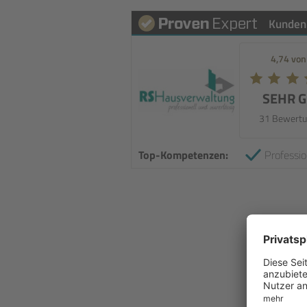
Kunden
4,74 von
SEHR 
31 Bewertu
Top-Kompetenzen:
Professio