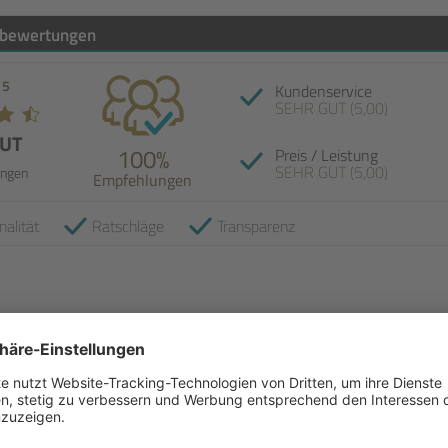
bewertungen
 5
Kundenservice
SEHR GUT (5,00)
GUT
100%
Preis / Leistung
SEHR GUT (5,00)
ngen
Empfehlungen
nalität
Ratschläge
Transparenz